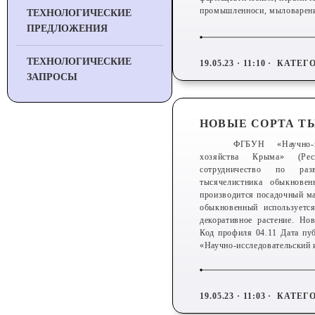
промышленноси, мыловарени
ТЕХНОЛОГИЧЕСКИЕ
ПРЕДЛОЖЕНИЯ
ТЕХНОЛОГИЧЕСКИЕ
19.05.23 · 11:10 ·
КАТЕГО
ЗАПРОСЫ
НОВЫЕ СОРТА Т
ФГБУН «Научно-ис
хозяйства Крыма» (Рес
сотрудничество по ра
тысячелистника обыкнове
производится посадочный м
обыкновенный используетс
декоративное растение. Но
Код профиля 04.11 Дата пу
«Научно-исследовательский 
19.05.23 · 11:03 ·
КАТЕГО