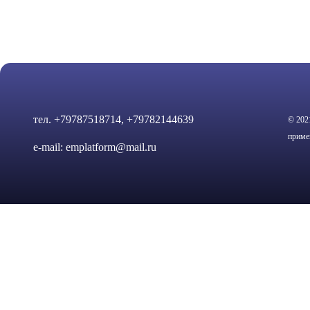
Навигация
по
записям
тел.
+79787518714, +79782144639
© 202
приме
e-mail:
emplatform@mail.ru