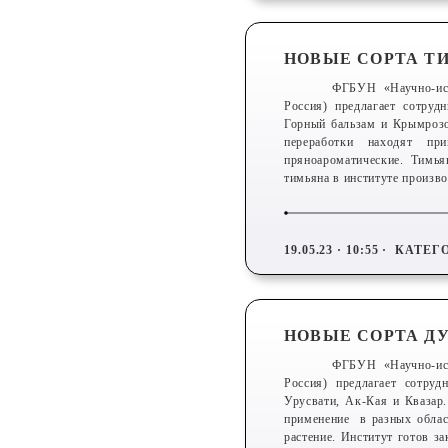
НОВЫЕ СОРТА Т
ФГБУН «Научно-исс
Россия) предлагает сотруд
Горный бальзам и Крымрозо
переработки находят пр
пряноароматические. Тимья
тимьяна в институте произв
19.05.23 · 10:55 ·
КАТЕГ
НОВЫЕ СОРТА 
ФГБУН «Научно-исс
Россия) предлагает сотру
Урусвати, Ак-Кая и Квазар.
применение в разных област
растение. Институт готов з