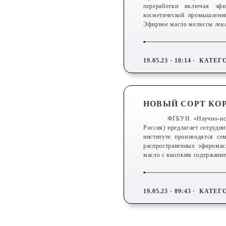
переработки включая эфи
косметической промышленно
Эфирное масло мелиссы лека
19.05.23 · 10:14 ·
КАТЕГ
НОВЫЙ СОРТ КО
ФГБУН «Научно-исс
Россия) предлагает сотрудн
институте производятся се
распространенных эфиромас
масло с высоким содержание
19.05.23 · 09:43 ·
КАТЕГ