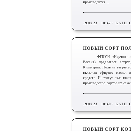
производится…
19.05.23 · 10:47 ·
КАТЕГ
НОВЫЙ СОРТ ПО
ФГБУН «Научно-исс
Россия) предлагает сотру
Киммерия. Полынь таврическ
включая эфирное масло, и
средств. Институт оказывае
производство сортовых саж
19.05.23 · 10:40 ·
КАТЕГ
НОВЫЙ СОРТ КО