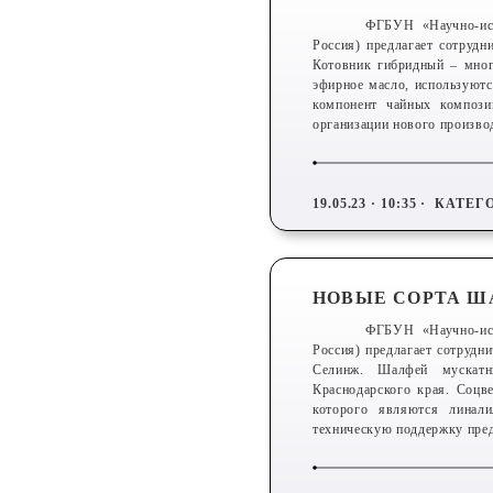
ФГБУН «Научно-исс
Россия) предлагает сотрудн
Котовник гибридный – много
эфирное масло, используютс
компонент чайных компози
организации нового производ
19.05.23 · 10:35 ·
КАТЕГ
НОВЫЕ СОРТА Ш
ФГБУН «Научно-исс
Россия) предлагает сотрудн
Селинж. Шалфей мускатн
Краснодарского края. Соц
которого являются линали
техническую поддержку пре