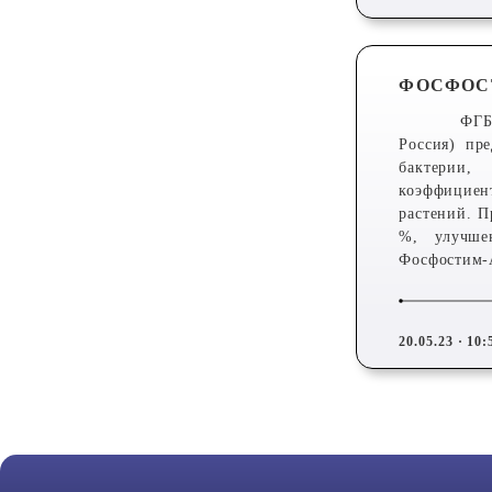
ФОСФОСТ
ФГБ
Россия) пр
бактерии,
коэффициен
растений. 
%, улучше
Фосфостим-
20.05.23 · 10: