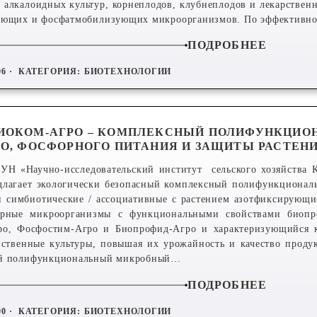
 алкалоидных культур, корнеплодов, клубнеплодов и лекарствен
ующих и фосфатмобилизующих микроорганизмов. По эффективно
ПОДРОБНЕЕ
06 ·
КАТЕГОРИЯ:
БИОТЕХНОЛОГИИ
ИОКОМ-АГРО – КОМПЛЕКСНЫЙ ПОЛИФУНКЦИО
О, ФОСФОРНОГО ПИТАНИЯ И ЗАЩИТЫ РАСТЕН
УН «Научно-исследовательский институт сельского хозяйства 
едлагает экологически безопасный комплексный полифункционал
 симбиотические / ассоциативные с растением азотфиксирующ
орные микроорганизмы с функциональными свойствами биопре
ро, Фосфостим-Агро и Биопрофид-Агро и характеризующийся 
яйственные культуры, повышая их урожайность и качество прод
й полифункциональный микробный…
ПОДРОБНЕЕ
00 ·
КАТЕГОРИЯ:
БИОТЕХНОЛОГИИ