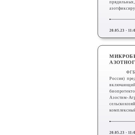
прядильных,
азотфиксир
20.05.23 · 11:
МИКРОБ
АЗОТНОГ
ФГБ
Россия) пр
включающий
биопротект
Азостим-Аг
сельскохоз
комплексны
20.05.23 · 11: