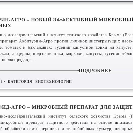
РИН-АГРО – НОВЫЙ ЭФФЕКТИВНЫЙ МИКРОБНЫ
МЫХ
чно-исследовательский институт сельского хозяйства Крыма (Ре
препарат Акбитурин-Агро против личинок листогрызущих насек
е, томатах и баклажанах; гусениц капустной совки на капусте
еклы, люцерны, подсолнечника, моркови, капусты; гусениц ябло
, шелкопрядов,…
ПОДРОБНЕЕ
12 ·
КАТЕГОРИЯ:
БИОТЕХНОЛОГИИ
ИД-АГРО – МИКРОБНЫЙ ПРЕПАРАТ ДЛЯ ЗАЩИ
чно-исследовательский институт сельского хозяйства Крыма (
 микробный препарат защитного действия на основе штаммов
й обработки семян зерновых и зернобобовых культур, овощных