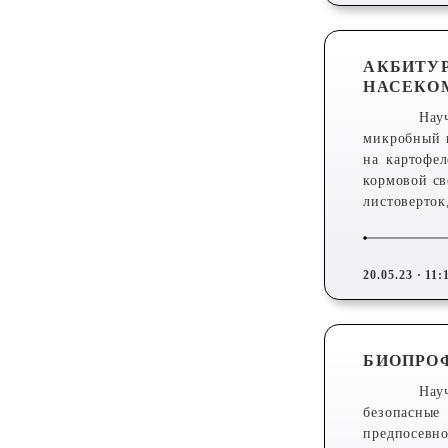
АКБИТУ
НАСЕКО
Нау
микробный 
на картофел
кормовой св
листоверток
20.05.23 · 11:
БИОПРОФ
Нау
безопасные
предпосевно