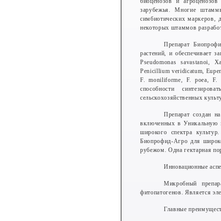
биоценозов и агроценозов
зарубежья. Многие штам
симбиотических маркеров, д
некоторых штаммов разработ
Препарат Биопрофи
растений, и обеспечивает з
Pseudomonas savastanoi, X
Penicillium veridicatum, Eupe
F. moniliforme, F. poea, 
способности синтезиров
сельскохозяйственных культ
Препарат создан н
включенных в Уникальную 
широкого спектра культур
Биопрофид-Агро для широко
рубежом. Одна гектарная по
Инновационные аспе
Микробный препара
фитопатогенов. Является эле
Главные преимущест