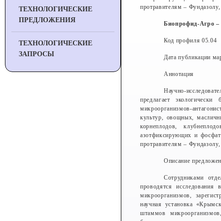
протравителям – Фундазолу,
ТЕХНОЛОГИЧЕСКИЕ
ПРЕДЛОЖЕНИЯ
Биопрофид-Агро –
Код профиля 05.04
ТЕХНОЛОГИЧЕСКИЕ
ЗАПРОСЫ
Дата публикации мар
Аннотация
Научно-исследоват
предлагает экологически
микроорганизмов-антагонис
культур, овощных, масличн
корнеплодов, клубнеплод
азотфиксирующих и фосфат
протравителям – Фундазолу,
Описание предложе
Сотрудниками отде
проводятся исследования в
микроорганизмов, зарегис
научная установка «Крымс
штаммов микроорганизмов