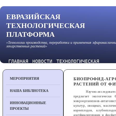
ЕВРАЗИЙСКАЯ
ТЕХНОЛОГИЧЕСКАЯ
ПЛАТФОРМА
«Технологии производства, переработки и применения эфиромасличн
лекарственных растений»
ГЛАВНАЯ
НОВОСТИ
ТЕХНОЛОГИЧЕСКАЯ
ПЛАТФОРМА
МЕРОПРИЯТИЯ
БИОПРОФИД-АГР
РАСТЕНИЙ ОТ Ф
НАША БИБЛИОТЕКА
Научно-исследоват
предлагает экологически
микроорганизмов-антагонис
ИННОВАЦИОННЫЕ
культур, овощных, масличн
ПРОЕКТЫ
корнеплодов, клубнеплод
азотфиксирующих и фосфат