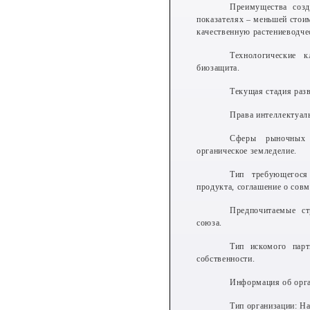
Преимущества созд
показателях ‒ меньшей стои
качественную растениеводч
Технологические к
биозащита.
Текущая стадия раз
Права интеллектуаль
Сферы рыночных п
органическое земледелие.
Тип требующегося
продукта, соглашение о сов
Предпочитаемые ст
союза.
Тип искомого парт
собственности.
Информация об орга
Тип организации: На