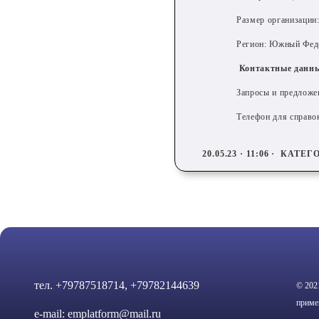
Размер организации:
Регион: Южный Феде
Контактные данны
Запросы и предложен
Телефон для справок
20.05.23 · 11:06 ·
КАТЕГО
тел.
+79787518714, +79782144639
© 202
приме
e-mail:
emplatform@mail.ru