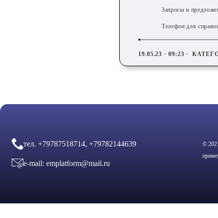
Запросы и предложен
Телефон для справок
19.05.23 · 09:23 ·
КАТЕГ
тел.
+79787518714, +79782144639
© 202
приме
e-mail:
emplatform@mail.ru