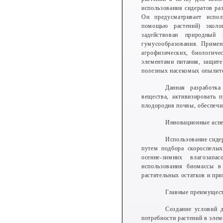
использования сидератов ра
Он предусматривает испо
помощью растений) эколо
задействован природный 
гумусообразования. Примен
агрофизических, биологич
элементами питания, защите
полезных насекомых опылите
Данная разработка
вещества, активизировать 
плодородия почвы, обеспечив
Инновационные аспе
Использование сиде
путем подбора скороспелы
осенне-зимних влагозап
использования биомассы в
растительных остатков и пр
Главные преимущес
Создание условий д
потребности растений в элем