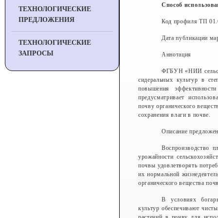
Способ использова
ТЕХНОЛОГИЧЕСКИЕ
ПРЕДЛОЖЕНИЯ
Код профиля ТП 01.
Дата публикации мар
ТЕХНОЛОГИЧЕСКИЕ
ЗАПРОСЫ
Аннотация
ФГБУН «НИИ сельско
сидеральных культур в ст
повышения эффективности
предусматривает использов
почву органического вещест
сохранения влаги в почве.
Описание предложе
Воспроизводство п
урожайности сельскохозяйс
почвы удовлетворять потреб
их нормальной жизнедеятел
органического вещества почв
В условиях богарн
культур обеспечивают чисты
растений в почву для испо