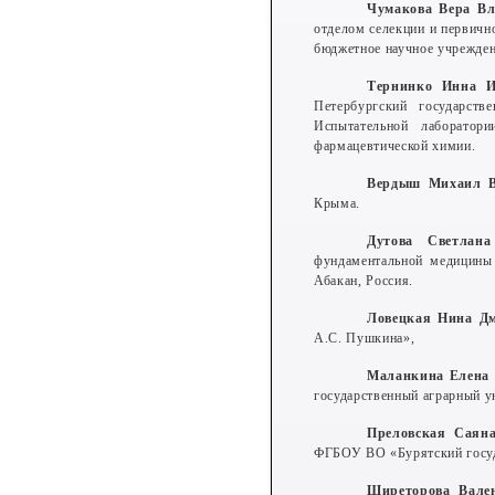
Чумакова Вера В
отделом селекции и первичн
бюджетное научное учрежден
Тернинко Инн
Петербургский государств
Испытательной лаборатори
фармацевтической химии.
Вердыш Михаил В
Крыма.
Дутова Светлан
фундаментальной медицины
Абакан, Россия.
Ловецкая Нина Д
А.С. Пушкина»,
Маланкина Елена 
государственный аграрный 
Преловская Саян
ФГБОУ ВО «Бурятский госуда
Ширеторова Вале