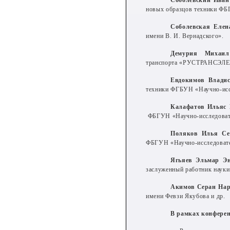
Соболевский Иван
новых образцов техники ФБГ
Соболевская Елен
имени В. И. Вернадского».
Демурия Михаи
транспорта «РУСТРАНСЭЛ
Евдокимов Влади
техники ФГБУН «Научно-иссл
Калафатов Ильяс
ФБГУН «Научно-исследовате
Поляков Илья Се
ФБГУН «Научно-исследовател
Ягьяев Эльмар Э
заслуженный работник наук
Акимов Серан На
имени Февзи Якубова и др.
В рамках конферен