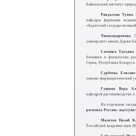
Байкальский институт прир
Рандалова Туяна 
кафедры фармации медици
«Бурятский государственный
Чимитцыренова 
университет имени Доржи Бан
Сачивко Татьяна
ботаники и физиологии рас
Горки, Республика Беларусь.
Сурбеева Елизаве
химико-фармацевтический ун
Гущина Вера Але
кафедрой растениеводства и
На отдельном засед
регионах России» выступи
Мазитов Назиб К
Российской академии наук (