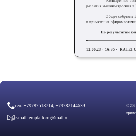
— Расширенное зас
развития машиностроения в
— Общее собрание Е
и применения эфиромасличны
По результатам к
12.06.23 · 16:35 ·
КАТЕГ
тел.
+79787518714, +79782144639
© 202
приме
e-mail:
emplatform@mail.ru