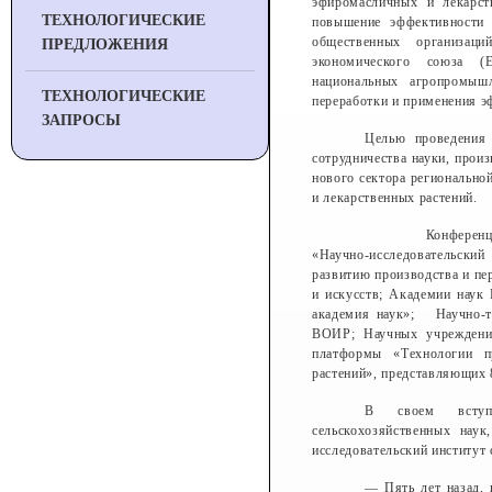
эфиромасличных и лекарст
ТЕХНОЛОГИЧЕСКИЕ
повышение эффективности в
общественных организаци
ПРЕДЛОЖЕНИЯ
экономического союза (
национальных агропромышл
ТЕХНОЛОГИЧЕСКИЕ
переработки и применения э
ЗАПРОСЫ
Целью проведения 
сотрудничества науки, прои
нового сектора регионально
и лекарственных растений.
Конференция под
«Научно-исследовательский
развитию производства и пе
и искусств; Академии наук
академия наук»; Научно-т
ВОИР; Научных учреждений
платформы «Технологии п
растений», представляющих 8
В своем вступи
сельскохозяйственных нау
исследовательский институт
— Пять лет назад,