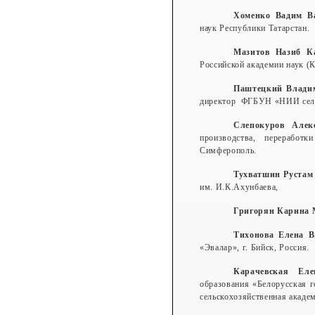
Хоменко Вадим В
наук Республики Татарстан.
Мазитов
Назиб К
Российской академии наук (
Паштецкий Влади
директор ФГБУН «НИИ сель
Слепокуров Алек
производства, переработ
Симферополь.
Тухватшин Рустам
им. И.К.Ахунбаева,
Григорян Карина
Тихонова Елена 
«Эвалар», г. Бийск, Россия.
Карачевская Ел
образования «Белорусская 
сельскохозяйственная акаде