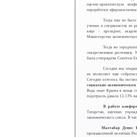
научно-практическую кон
переработки эфиромасличных
Тогда еще не было 
ученых и специалистов из р
вице – президент, акаде
Министерства экономическог
Тогда же зародилас
лекарственным растениям. 
была утверждена Советом Ев
Сегодня мы открыв
не позволяет нам собрать
Сегодня хотелось бы погов
социально-экономическом
Ведь опыт Крыма в конце с
подотрасль давала 12-13% в
В работе конфере
Татарстан, научных учреж
экономического союза. В ча
Малтабар Денис 
промышленной политики Ре