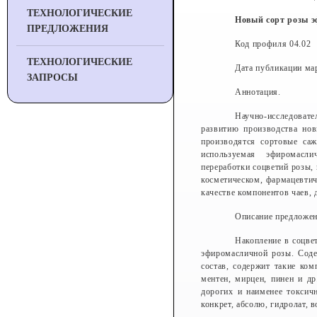
ТЕХНОЛОГИЧЕСКИЕ
Новый сорт розы 
ПРЕДЛОЖЕНИЯ
Код профиля 04.02
ТЕХНОЛОГИЧЕСКИЕ
Дата публикации мар
ЗАПРОСЫ
Аннотация.
Научно-исследоват
развитию производства но
производятся сортовые са
используемая эфиромаслич
переработки соцветий розы,
косметическом, фармацевтич
качестве компонентов чаев, 
Описание предложе
Накопление в соцве
эфиромасличной розы. Соде
состав, содержит такие ком
ментен, мирцен, пинен и д
дорогих и наименее токсич
конкрет, абсолю, гидролат, в