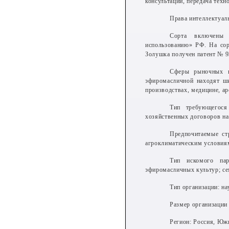
консультации, передача тех
Права интеллектуал
Сорта включены 
использованию» РФ. На сор
Золушка получен патент № 9
Сферы рыночных п
эфиромасличной находят ш
производствах, медицине, а
Тип требующегося 
хозяйственных договоров на 
Предпочитаемые ст
агроклиматическим условия
Тип искомого пар
эфиромасличных культур; се
Тип организации: на
Размер организации 
Регион: Россия, Юж