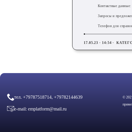
Контактные данные:
Запросы и предложен
Телефон для справок
17.05.23 · 14:54 ·
КАТЕГ
тел.
+79787518714, +79782144639
© 202
приме
e-mail:
emplatform@mail.ru