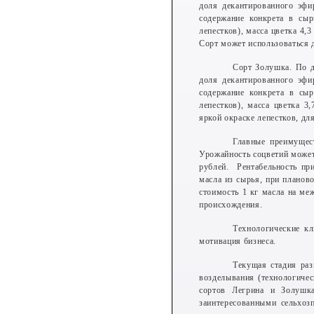
доля декантированного эфи
содержание конкрета в сыр
лепестков), масса цветка 4,
Сорт может использоваться 
Сорт Золушка. По д
доля декантированного эфи
содержание конкрета в сы
лепестков), масса цветка 3
яркой окраске лепестков, дл
Главные преимущес
Урожайность соцветий может
рублей. Рентабельность пр
масла из сырья, при планов
стоимость 1 кг масла на ме
происхождения.
Технологические кл
мотивация бизнеса.
Текущая стадия раз
возделывания (технологиче
сортов Легрина и Золушка
заинтересованными сельхоз