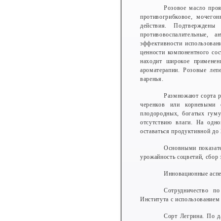
Розовое масло проя
противогрибковое, мочего
действия. Подтверждены 
противовоспалительные, а
эффективности использован
ценности компонентного сос
находит широкое применен
ароматерапии. Розовые леп
варенья.
Размножают сорта р
черенков или корневыми 
плодородных, богатых гуму
отсутствию влаги. На одн
оставаться продуктивной до 
Основными показат
урожайность соцветий, сбор 
Инновационные аспе
Сотрудничество п
Института с использованием
Сорт Легрина. По д